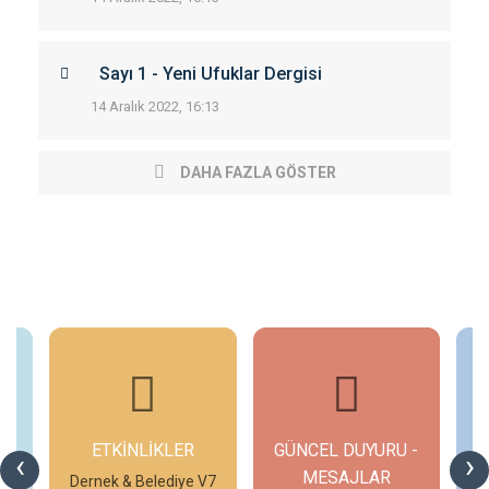
Sayı 1 - Yeni Ufuklar Dergisi
14 Aralık 2022, 16:13
DAHA FAZLA GÖSTER
ETKİNLİKLER
GÜNCEL DUYURU -
‹
›
MESAJLAR
V7
Dernek & Belediye V7
D