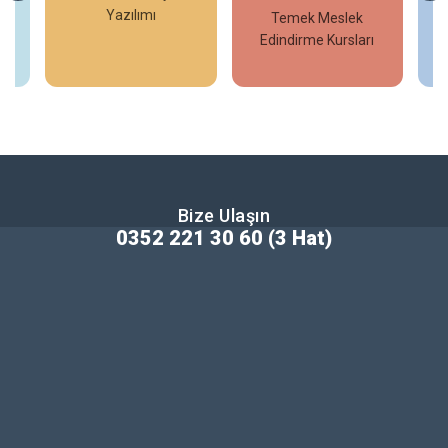
Yazılımı
Temek Meslek
Edindirme Kursları
İncele
İncele
Bize Ulaşın
0352 221 30 60 (3 Hat)